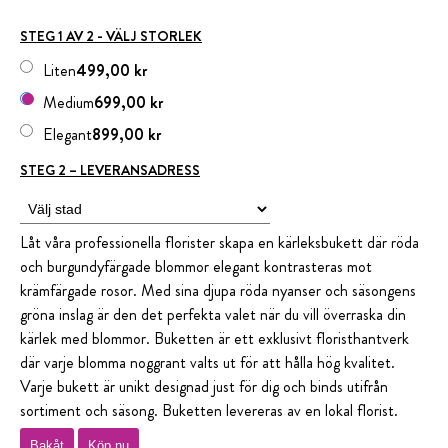
STEG 1 AV 2 - VÄLJ STORLEK
Liten
499,00 kr
Medium
699,00 kr
Elegant
899,00 kr
STEG 2 – LEVERANSADRESS
Låt våra professionella florister skapa en kärleksbukett där röda
och burgundyfärgade blommor elegant kontrasteras mot
krämfärgade rosor. Med sina djupa röda nyanser och säsongens
gröna inslag är den det perfekta valet när du vill överraska din
kärlek med blommor. Buketten är ett exklusivt floristhantverk
där varje blomma noggrant valts ut för att hålla hög kvalitet.
Varje bukett är unikt designad just för dig och binds utifrån
sortiment och säsong. Buketten levereras av en lokal florist.
Bakåt
Köp nu